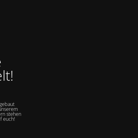
e
t!
sgebaut
 unserem
ern stehen
f euch!